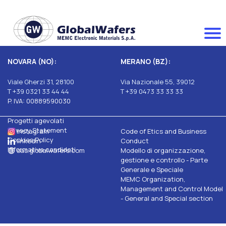
NOVARA (NO):
MERANO (BZ):
Viale Gherzi 31, 28100
Via Nazionale 55, 39012
T +39 0321 33 44 44
T +39 0473 33 33 33
P. IVA: 00889590030
Progetti agevolati
Privacy Statement
Instagram
Code of Etics and Business
Cookies Policy
linkedin
Conduct
Informativa candidati
sas.globalwafers.com
Modello di organizzazione,
gestione e controllo - Parte
Generale e Speciale
MEMC Organization,
Management and Control Model
- General and Special section