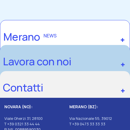
Merano
NEWS
Lavora con noi
Contatti
NOVARA (NO):
MERANO (BZ):
Viale Gherzi 31, 28100
Via Nazionale 55, 39012
T +39 0321 33 44 44
T +39 0473 33 33 33
P. IVA: 00889590030