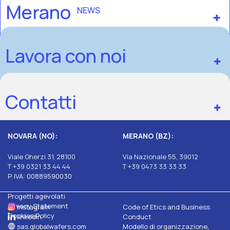
Merano
NEWS
Lavora con noi
Contatti
NOVARA (NO):
MERANO (BZ):
Viale Gherzi 31, 28100
Via Nazionale 55, 39012
T +39 0321 33 44 44
T +39 0473 33 33 33
P. IVA: 00889590030
Progetti agevolati
Privacy Statement
Instagram
Code of Etics and Business
Cookies Policy
linkedin
Conduct
sas.globalwafers.com
Modello di organizzazione,