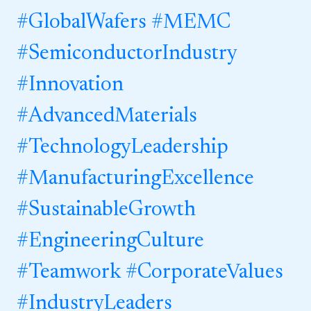
#
GlobalWafers
#
MEMC
#
SemiconductorIndustry
#
Innovation
#
AdvancedMaterials
#
TechnologyLeadership
#
ManufacturingExcellence
#
SustainableGrowth
#
EngineeringCulture
#
Teamwork
#
CorporateValues
#
IndustryLeaders