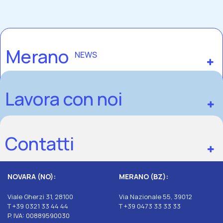
Merano
NEWS
Lavora con noi
Contatti
NOVARA (NO):
MERANO (BZ):
Viale Gherzi 31, 28100
Via Nazionale 55, 39012
T +39 0321 33 44 44
T +39 0473 33 33 33
P. IVA: 00889590030