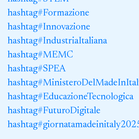
hashtag
#
Formazione
hashtag
#
Innovazione
hashtag
#
IndustriaItaliana
hashtag
#
MEMC
hashtag
#
SPEA
hashtag
#
MinisteroDelMadeInItal
hashtag
#
EducazioneTecnologica
hashtag
#
FuturoDigitale
hashtag
#
giornatamadeinitaly202