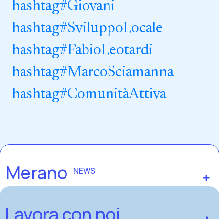
hashtag
#
Giovani
hashtag
#
SviluppoLocale
hashtag
#
FabioLeotardi
hashtag
#
MarcoSciamanna
hashtag
#
ComunitàAttiva
Merano
NEWS
Lavora con noi