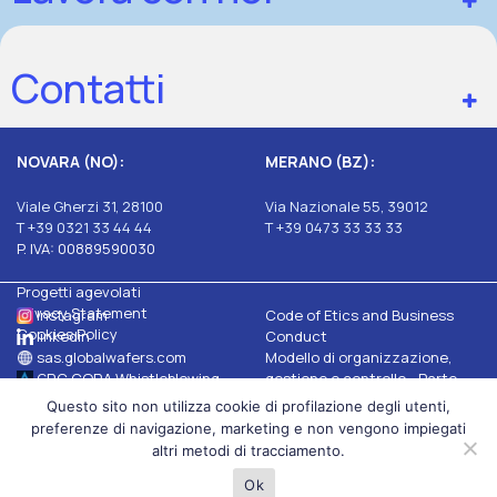
Contatti
NOVARA (NO):
MERANO (BZ):
Viale Gherzi 31, 28100
Via Nazionale 55, 39012
T +39 0321 33 44 44
T +39 0473 33 33 33
P. IVA: 00889590030
Progetti agevolati
Privacy Statement
Instagram
Code of Etics and Business
Cookies Policy
linkedin
Conduct
sas.globalwafers.com
Modello di organizzazione,
GRC CORA Whistleblowing
gestione e controllo - Parte
Generale e Speciale
Questo sito non utilizza cookie di profilazione degli utenti,
MEMC Organization,
preferenze di navigazione, marketing e non vengono impiegati
Management and Control Model
altri metodi di tracciamento.
- General and Special section
Ok