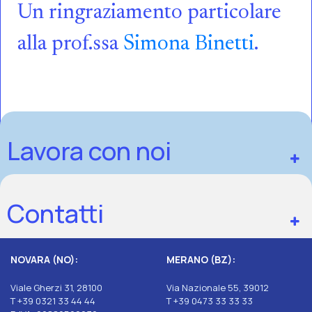
Un ringraziamento particolare
alla prof.ssa
Simona Binetti
.
Lavora con noi
Contatti
NOVARA (NO):
MERANO (BZ):
Viale Gherzi 31, 28100
Via Nazionale 55, 39012
T +39 0321 33 44 44
T +39 0473 33 33 33