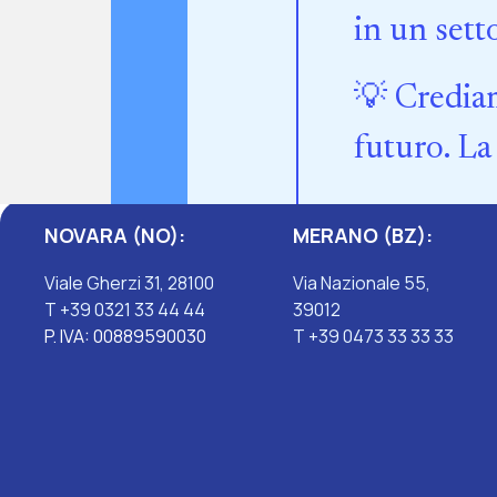
in un sett
💡 Crediam
futuro. La
NOVARA (NO):
MERANO (BZ):
Viale Gherzi 31, 28100
Via Nazionale 55,
T +39 0321 33 44 44
39012
P. IVA: 00889590030
T +39 0473 33 33 33