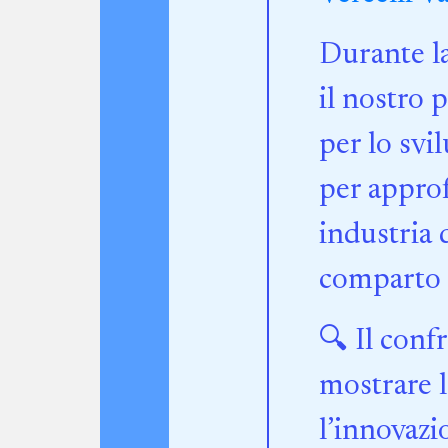
Durante la
il nostro 
per lo svi
per approf
industria 
comparto 
🔍 Il conf
mostrare 
l’innovazi