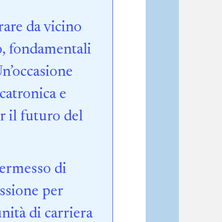
rare da vicino
io, fondamentali
Un’occasione
catronica e
 il futuro del
permesso di
ssione per
ità di carriera