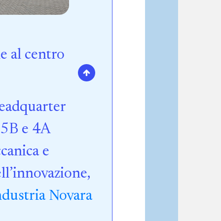
 al centro
Headquarter
, 5B e 4A
canica e
ll’innovazione,
dustria Novara