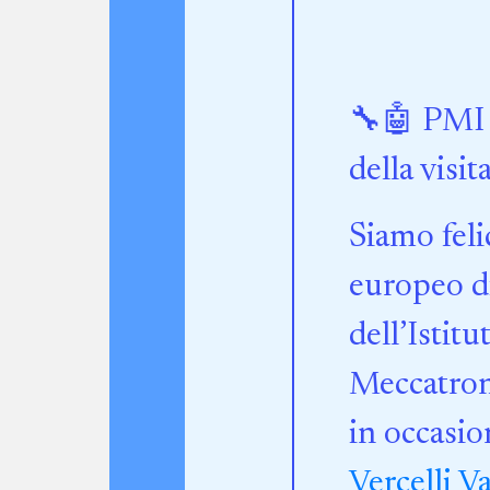
🔧🤖 PMI 
della visi
Siamo feli
europeo di
dell’Istit
Meccatroni
in occasi
Vercelli Va