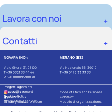
Lavora con noi
Contatti
NOVARA (NO):
MERANO (BZ):
Viale Gherzi 31, 28100
Via Nazionale 55, 39012
T +39 0321 33 44 44
T +39 0473 33 33 33
P. IVA: 00889590030
Progetti agevolati
Privacy Statement
Instagram
Code of Etics and Business
Cookies Policy
linkedin
Conduct
Informativa candidati
sas.globalwafers.com
Modello di organizzazione,
gestione e controllo - Parte
Generale e Speciale