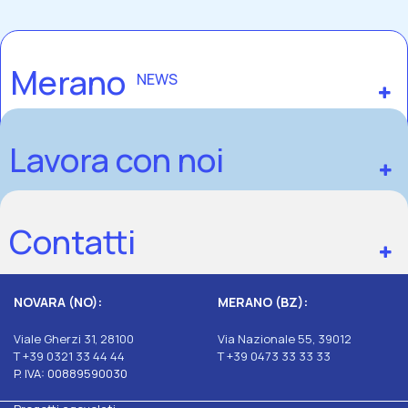
Merano
NEWS
Lavora con noi
Contatti
NOVARA (NO):
MERANO (BZ):
Viale Gherzi 31, 28100
Via Nazionale 55, 39012
T +39 0321 33 44 44
T +39 0473 33 33 33
P. IVA: 00889590030