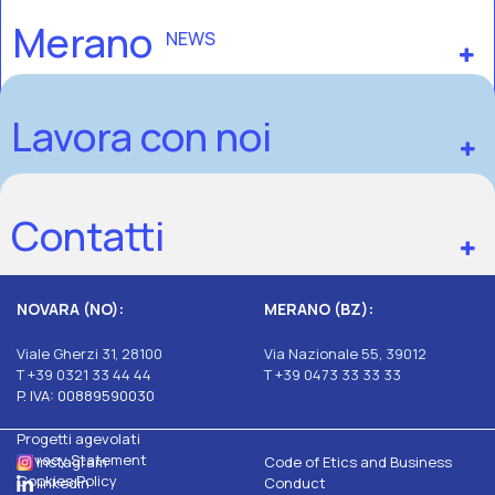
Merano
NEWS
Lavora con noi
Contatti
NOVARA (NO):
MERANO (BZ):
Viale Gherzi 31, 28100
Via Nazionale 55, 39012
T +39 0321 33 44 44
T +39 0473 33 33 33
P. IVA: 00889590030
Progetti agevolati
Privacy Statement
Instagram
Code of Etics and Business
Cookies Policy
linkedin
Conduct