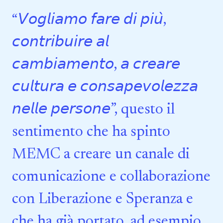
“𝘝𝘰𝘨𝘭𝘪𝘢𝘮𝘰 𝘧𝘢𝘳𝘦 𝘥𝘪 𝘱𝘪𝘶̀,
𝘤𝘰𝘯𝘵𝘳𝘪𝘣𝘶𝘪𝘳𝘦 𝘢𝘭
𝘤𝘢𝘮𝘣𝘪𝘢𝘮𝘦𝘯𝘵𝘰, 𝘢 𝘤𝘳𝘦𝘢𝘳𝘦
𝘤𝘶𝘭𝘵𝘶𝘳𝘢 𝘦 𝘤𝘰𝘯𝘴𝘢𝘱𝘦𝘷𝘰𝘭𝘦𝘻𝘻𝘢
𝘯𝘦𝘭𝘭𝘦 𝘱𝘦𝘳𝘴𝘰𝘯𝘦”, questo il
sentimento che ha spinto
MEMC a creare un canale di
comunicazione e collaborazione
con Liberazione e Speranza e
che ha già portato, ad esempio,