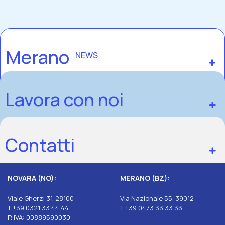
Merano
NEWS
Lavora con noi
Contatti
NOVARA (NO):
MERANO (BZ):
Viale Gherzi 31, 28100
Via Nazionale 55, 39012
T +39 0321 33 44 44
T +39 0473 33 33 33
P. IVA: 00889590030