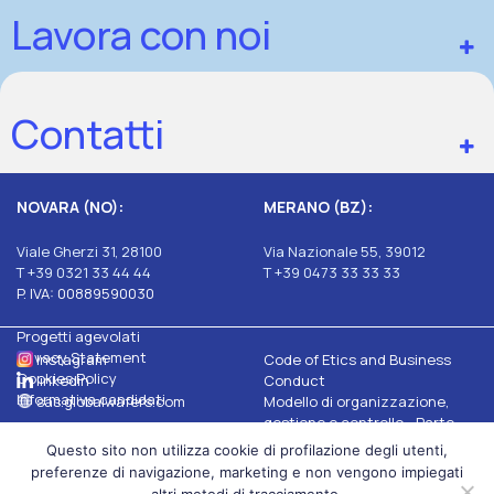
Lavora con noi
Contatti
NOVARA (NO):
MERANO (BZ):
Viale Gherzi 31, 28100
Via Nazionale 55, 39012
T +39 0321 33 44 44
T +39 0473 33 33 33
P. IVA: 00889590030
Progetti agevolati
Privacy Statement
Instagram
Code of Etics and Business
Cookies Policy
linkedin
Conduct
Informativa candidati
sas.globalwafers.com
Modello di organizzazione,
gestione e controllo - Parte
Generale e Speciale
Questo sito non utilizza cookie di profilazione degli utenti,
MEMC Organization,
preferenze di navigazione, marketing e non vengono impiegati
Management and Control Model